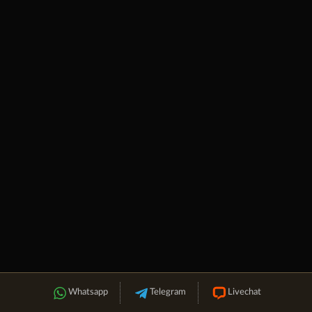
Whatsapp
Telegram
Livechat